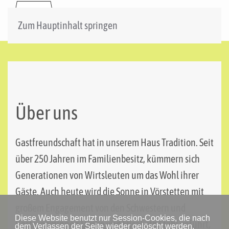
Zum Hauptinhalt springen
Über uns
Gastfreundschaft hat in unserem Haus Tradition. Seit
über 250 Jahren im Familienbesitz, kümmern sich
Generationen von Wirtsleuten um das Wohl ihrer
Gäste. Auch heute wird die Sonne in Vörstetten mit
großem Engagement von den Schwestern und
Diese Website benutzt nur Session-Cookies, die nach
Gastronominnen Ulrike und Elisabeth Stahl geführt,
dem Verlassen der Seite wieder gelöscht werden.