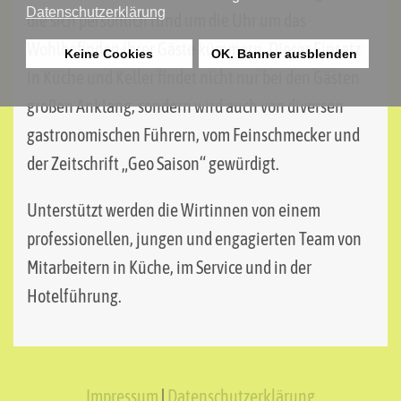
Datenschutzerklärung
die sich persönlich rund um die Uhr um das
Wohlbefinden ihrer Gäste kümmern. Dieser Einsatz
Keine Cookies
OK. Banner ausblenden
in Küche und Keller findet nicht nur bei den Gästen
großen Anklang, sondern wird auch von diversen
gastronomischen Führern, vom Feinschmecker und
der Zeitschrift „Geo Saison“ gewürdigt.
Unterstützt werden die Wirtinnen von einem
professionellen, jungen und engagierten Team von
Mitarbeitern in Küche, im Service und in der
Hotelführung.
Impressum
|
Datenschutzerklärung